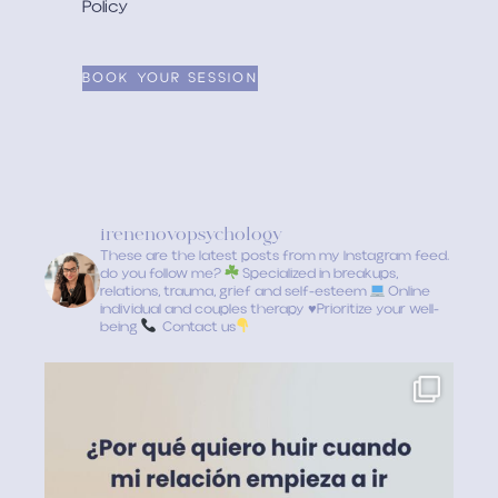
Policy
irenenovopsychology
These are the latest posts from my Instagram feed.
do you follow me?
Specialized in breakups,
relations, trauma, grief and self-esteem
Online
individual and couples therapy
♥️
Prioritize your well-
being
Contact us