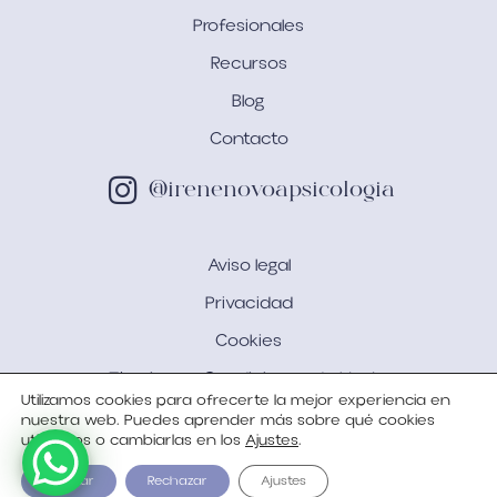
Profesionales
Recursos
Blog
Contacto
@irenenovoapsicologia
Aviso legal
Privacidad
Cookies
Términos y Condiciones de Venta
Utilizamos cookies para ofrecerte la mejor experiencia en
nuestra web. Puedes aprender más sobre qué cookies
utilizamos o cambiarlas en los
Ajustes
.
IRENE NOVOA PSICOLOGÍA
© 2024 | DISEÑO Y
DESARROLLO WEB
BGIMENO STUDIO
Aceptar
Rechazar
Ajustes