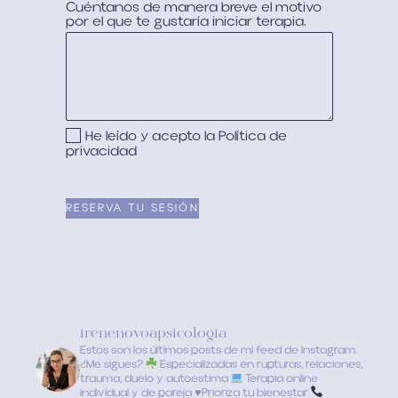
Cuéntanos de manera breve el motivo
por el que te gustaría iniciar terapia.
He leído y acepto la
Política de
privacidad
irenenovoapsicologia
Estos son los últimos posts de mi feed de Instagram.
¿Me sigues?
Especializadas en rupturas, relaciones,
trauma, duelo y autoestima
Terapia online
individual y de pareja
♥️
Prioriza tu bienestar