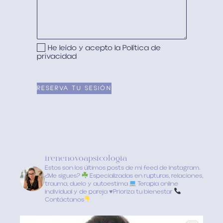
He leído y acepto la
Política de
privacidad
irenenovoapsicologia
Estos son los últimos posts de mi feed de Instagram.
¿Me sigues?
Especializadas en rupturas, relaciones,
trauma, duelo y autoestima
Terapia online
individual y de pareja
♥️
Prioriza tu bienestar
Contáctanos